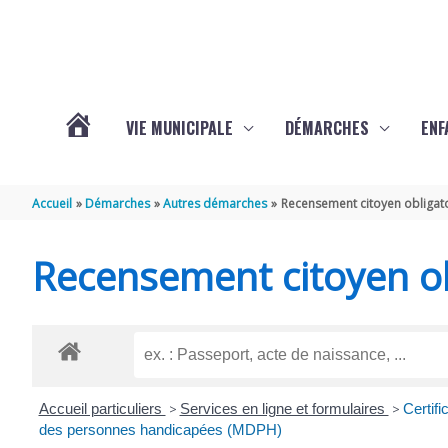
Aller au contenu
Aller au pied de page
VIE MUNICIPALE
DÉMARCHES
ENF
ACTUALITÉS
Accueil
Démarches
Autres démarches
Recensement citoyen obligat
DE
Recensement citoyen ob
THÉNAC
Accueil particuliers
>
Services en ligne et formulaires
>
Certif
des personnes handicapées (MDPH)