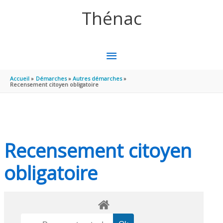
Aller au contenu
Aller au pied de page
Thénac
MENU
PRINCIPAL
Accueil
Démarches
Autres démarches
Recensement citoyen obligatoire
Recensement citoyen
obligatoire