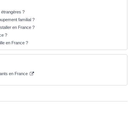
s étrangères ?
oupement familial ?
staller en France ?
ce ?
ille en France ?
nfants en France