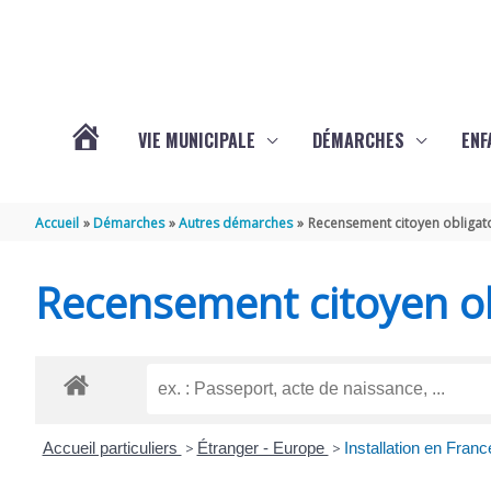
Aller au contenu
Aller au pied de page
VIE MUNICIPALE
DÉMARCHES
ENF
ACTUALITÉS
Accueil
Démarches
Autres démarches
Recensement citoyen obligat
DE
Recensement citoyen ob
THÉNAC
Accueil particuliers
>
Étranger - Europe
>
Installation en Franc