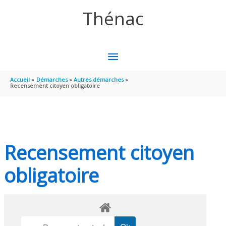
Aller au contenu
Aller au pied de page
Thénac
MENU
PRINCIPAL
Accueil
Démarches
Autres démarches
Recensement citoyen obligatoire
Recensement citoyen
obligatoire