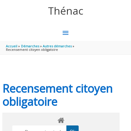
Aller au contenu
Aller au pied de page
Thénac
MENU
PRINCIPAL
Accueil
Démarches
Autres démarches
Recensement citoyen obligatoire
Recensement citoyen
obligatoire