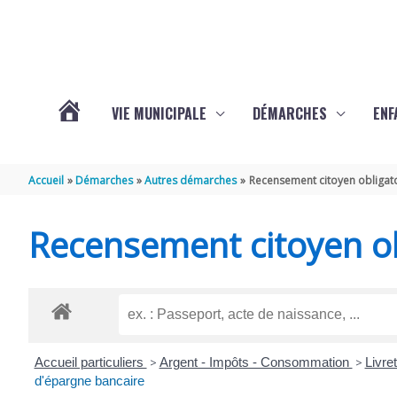
Aller au contenu
Aller au pied de page
VIE MUNICIPALE
DÉMARCHES
ENF
ACTUALITÉS
Accueil
Démarches
Autres démarches
Recensement citoyen obligat
DE
Recensement citoyen ob
THÉNAC
Accueil particuliers
>
Argent - Impôts - Consommation
>
Livre
d'épargne bancaire