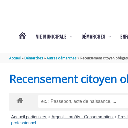
Aller au contenu
Aller au pied de page
VIE MUNICIPALE
DÉMARCHES
ENF
ACTUALITÉS
Accueil
Démarches
Autres démarches
Recensement citoyen obligat
DE
Recensement citoyen ob
THÉNAC
Accueil particuliers
>
Argent - Impôts - Consommation
>
Prest
professionnel