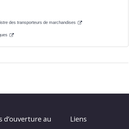
gistre des transporteurs de marchandises
sques
s d’ouverture au
Liens