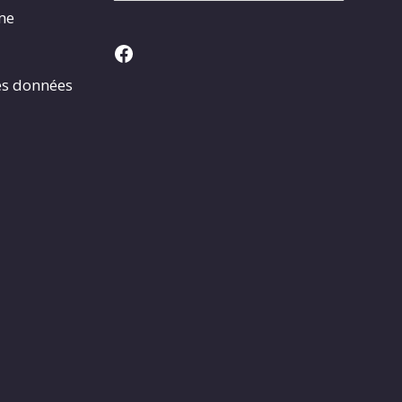
rme
Facebook
es données