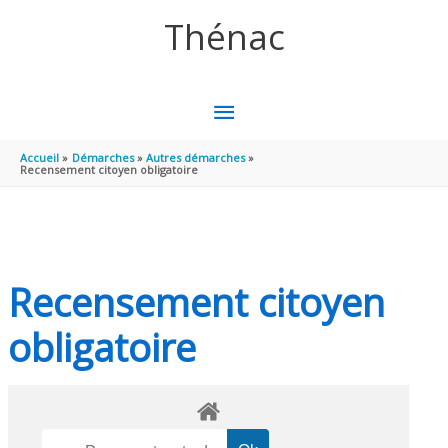
Aller au contenu
Aller au pied de page
Thénac
MENU
PRINCIPAL
Accueil
Démarches
Autres démarches
Recensement citoyen obligatoire
Recensement citoyen
obligatoire