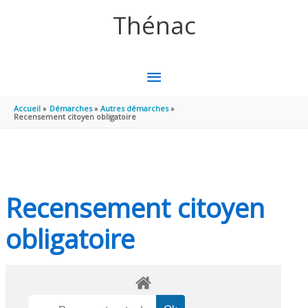
Aller au contenu
Aller au pied de page
Thénac
MENU
PRINCIPAL
Accueil
Démarches
Autres démarches
Recensement citoyen obligatoire
Recensement citoyen
obligatoire