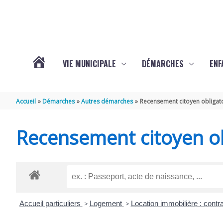
Aller au contenu
Aller au pied de page
VIE MUNICIPALE
DÉMARCHES
ENF
ACTUALITÉS
Accueil
Démarches
Autres démarches
Recensement citoyen obligat
DE
Recensement citoyen ob
THÉNAC
Accueil particuliers
>
Logement
>
Location immobilière : contra