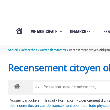
Aller au contenu
Aller au pied de page
VIE MUNICIPALE
DÉMARCHES
ENF
ACTUALITÉS
Accueil
Démarches
Autres démarches
Recensement citoyen obligat
DE
Recensement citoyen ob
THÉNAC
Accueil particuliers
>
Travail - Formation
>
Licenciement d'un s
des indemnités en cas de licenciement pour inaptitude physiqu