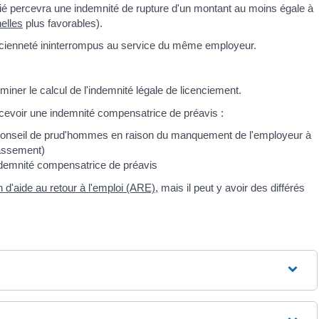
arié percevra une indemnité de rupture d'un montant au moins égale à
elles
plus favorables).
d'ancienneté ininterrompus au service du même employeur.
iner le calcul de l'indemnité légale de licenciement.
ercevoir une indemnité compensatrice de préavis :
le conseil de prud'hommes en raison du manquement de l'employeur à
lassement)
ndemnité compensatrice de préavis
on d'aide au retour à l'emploi (ARE)
, mais il peut y avoir des différés