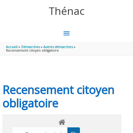
Aller au contenu
Aller au pied de page
Thénac
MENU
PRINCIPAL
Accueil
Démarches
Autres démarches
Recensement citoyen obligatoire
Recensement citoyen
obligatoire