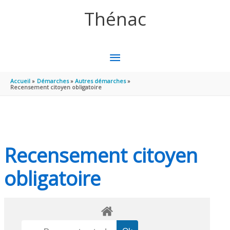
Aller au contenu
Aller au pied de page
Thénac
MENU
PRINCIPAL
Accueil
Démarches
Autres démarches
Recensement citoyen obligatoire
Recensement citoyen
obligatoire