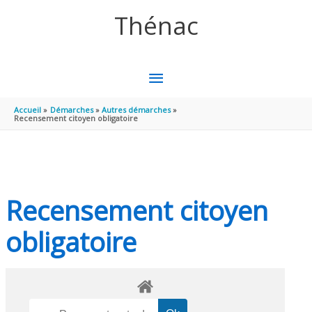
Aller au contenu
Aller au pied de page
Thénac
MENU
PRINCIPAL
Accueil
Démarches
Autres démarches
Recensement citoyen obligatoire
Recensement citoyen
obligatoire