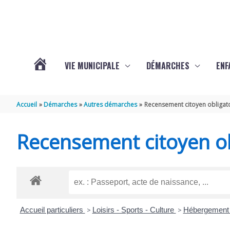
Aller au contenu
Aller au pied de page
VIE MUNICIPALE
DÉMARCHES
ENF
ACTUALITÉS
Accueil
Démarches
Autres démarches
Recensement citoyen obligat
DE
Recensement citoyen ob
THÉNAC
Accueil particuliers
>
Loisirs - Sports - Culture
>
Hébergement 