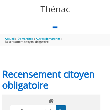
Aller au contenu
Aller au pied de page
Thénac
MENU
PRINCIPAL
Accueil
Démarches
Autres démarches
Recensement citoyen obligatoire
Recensement citoyen
obligatoire