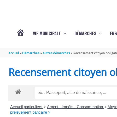
Aller au contenu
Aller au pied de page
VIE MUNICIPALE
DÉMARCHES
ENF
ACTUALITÉS
Accueil
Démarches
Autres démarches
Recensement citoyen obligat
DE
Recensement citoyen ob
THÉNAC
Accueil particuliers
>
Argent - Impôts - Consommation
>
Moye
prélèvement bancaire ?