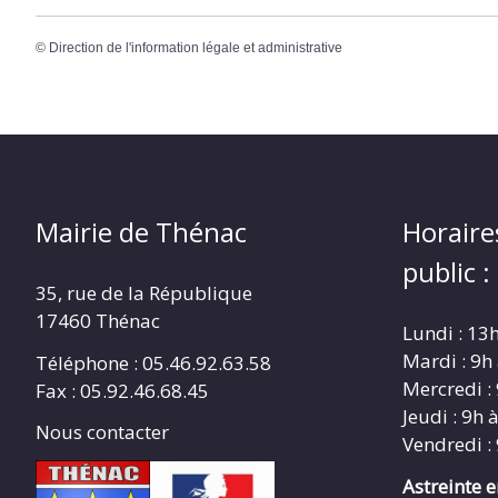
©
Direction de l'information légale et administrative
Mairie de Thénac
Horaire
public :
35, rue de la République
17460 Thénac
Lundi : 13
Mardi : 9h
Téléphone : 05.46.92.63.58
Mercredi :
Fax : 05.92.46.68.45
Jeudi : 9h 
Nous contacter
Vendredi :
Astreinte 