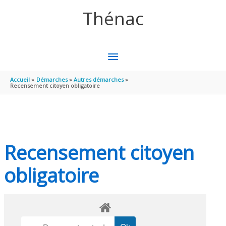
Aller au contenu
Aller au pied de page
Thénac
MENU
PRINCIPAL
Accueil
Démarches
Autres démarches
Recensement citoyen obligatoire
Recensement citoyen
obligatoire