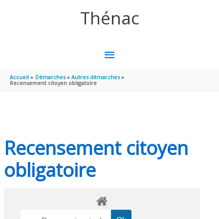
Aller au contenu
Aller au pied de page
Thénac
MENU
PRINCIPAL
Accueil
Démarches
Autres démarches
Recensement citoyen obligatoire
Recensement citoyen
obligatoire