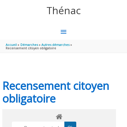
Aller au contenu
Aller au pied de page
Thénac
MENU
PRINCIPAL
Accueil
Démarches
Autres démarches
Recensement citoyen obligatoire
Recensement citoyen
obligatoire