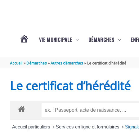
Aller au contenu
Aller au pied de page
VIE MUNICIPALE
DÉMARCHES
ENF
ACTUALITÉS
Accueil
Démarches
Autres démarches
Le certificat d’hérédité
DE
Le certificat d’hérédité
THÉNAC
Accueil particuliers
>
Services en ligne et formulaires
>
Signale