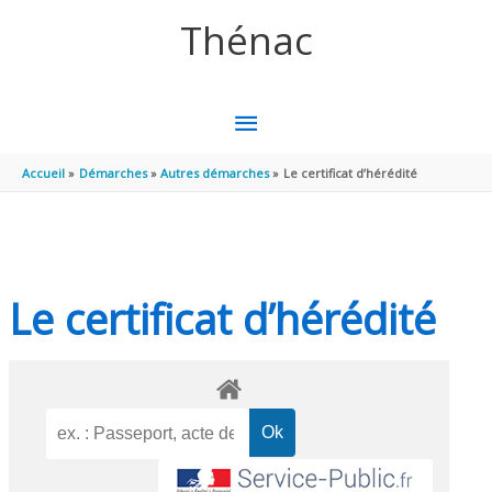
Aller au contenu
Aller au pied de page
Thénac
MENU
PRINCIPAL
Accueil
Démarches
Autres démarches
Le certificat d’hérédité
Le certificat d’hérédité