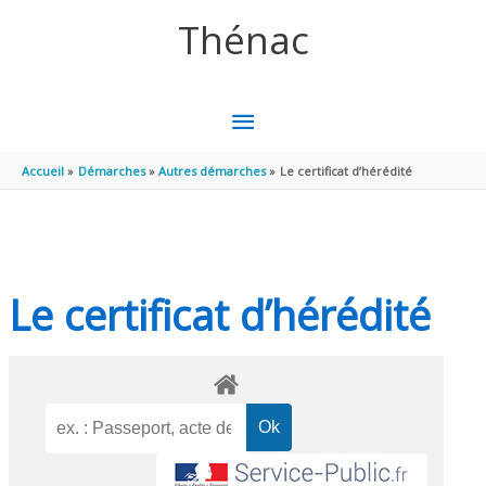
Aller au contenu
Aller au pied de page
Thénac
MENU
PRINCIPAL
Accueil
Démarches
Autres démarches
Le certificat d’hérédité
Le certificat d’hérédité