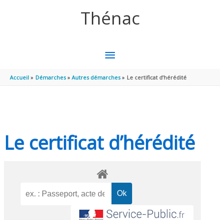
Aller au contenu
Aller au pied de page
Thénac
MENU
PRINCIPAL
Accueil
Démarches
Autres démarches
Le certificat d’hérédité
Le certificat d’hérédité