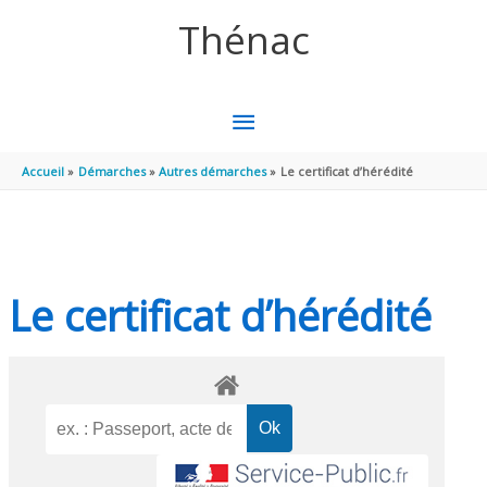
Aller au contenu
Aller au pied de page
Thénac
MENU
PRINCIPAL
Accueil
Démarches
Autres démarches
Le certificat d’hérédité
Le certificat d’hérédité