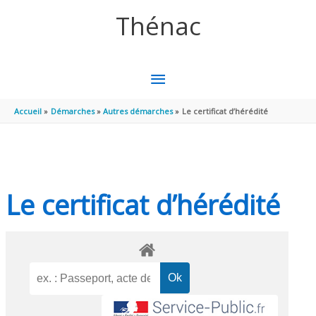
Aller au contenu
Aller au pied de page
Thénac
MENU
PRINCIPAL
Accueil
Démarches
Autres démarches
Le certificat d’hérédité
Le certificat d’hérédité