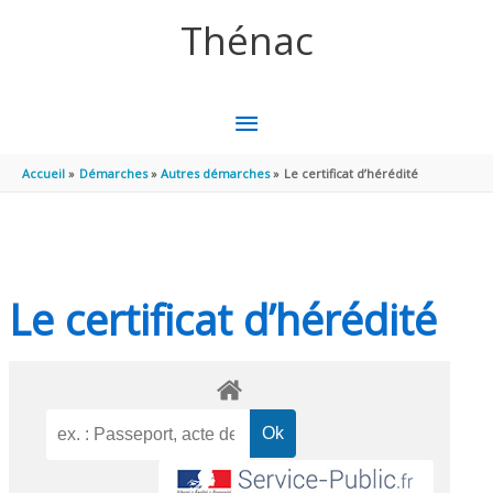
Aller au contenu
Aller au pied de page
Thénac
MENU
PRINCIPAL
Accueil
Démarches
Autres démarches
Le certificat d’hérédité
Le certificat d’hérédité