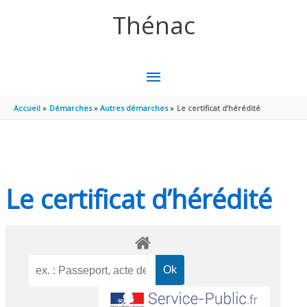
Aller au contenu
Aller au pied de page
Thénac
MENU
PRINCIPAL
Accueil
Démarches
Autres démarches
Le certificat d’hérédité
Le certificat d’hérédité