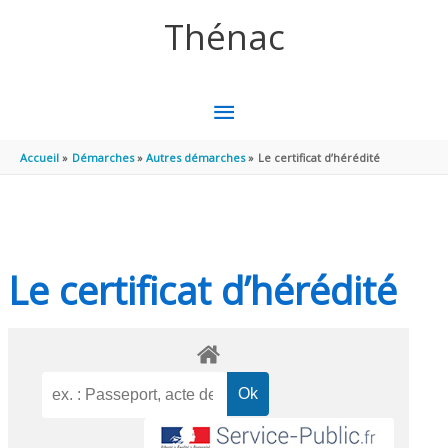
Aller au contenu
Aller au pied de page
Thénac
MENU
PRINCIPAL
Accueil
Démarches
Autres démarches
Le certificat d’hérédité
Le certificat d’hérédité