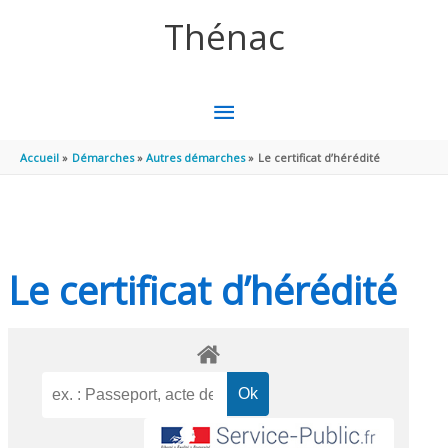
Aller au contenu
Aller au pied de page
Thénac
MENU
PRINCIPAL
Accueil
Démarches
Autres démarches
Le certificat d’hérédité
Le certificat d’hérédité