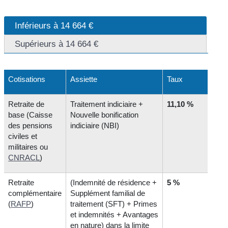
Inférieurs à 14 664 €
Supérieurs à 14 664 €
Cotisations
Assiette
Taux
Retraite de
Traitement indiciaire +
11,10 %
base (Caisse
Nouvelle bonification
des pensions
indiciaire (NBI)
civiles et
militaires ou
CNRACL
)
Retraite
(Indemnité de résidence +
5 %
complémentaire
Supplément familial de
(
RAFP
)
traitement (SFT) + Primes
et indemnités + Avantages
en nature) dans la limite