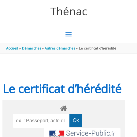
Aller au contenu
Aller au pied de page
Thénac
MENU
PRINCIPAL
Accueil
Démarches
Autres démarches
Le certificat d’hérédité
Le certificat d’hérédité