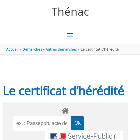
Aller au contenu
Aller au pied de page
Thénac
MENU
PRINCIPAL
Accueil
Démarches
Autres démarches
Le certificat d’hérédité
Le certificat d’hérédité