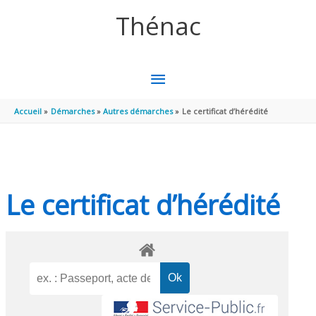
Aller au contenu
Aller au pied de page
Thénac
MENU
PRINCIPAL
Accueil
Démarches
Autres démarches
Le certificat d’hérédité
Le certificat d’hérédité