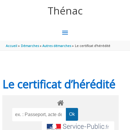
Aller au contenu
Aller au pied de page
Thénac
MENU
PRINCIPAL
Accueil
Démarches
Autres démarches
Le certificat d’hérédité
Le certificat d’hérédité