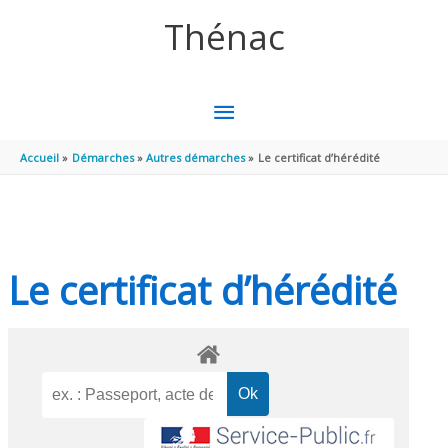
Aller au contenu
Aller au pied de page
Thénac
MENU
PRINCIPAL
Accueil
Démarches
Autres démarches
Le certificat d’hérédité
Le certificat d’hérédité