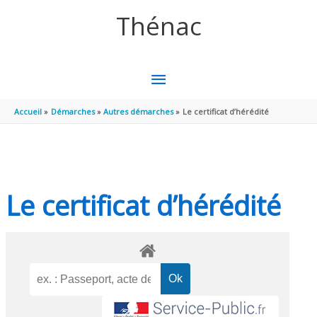
Aller au contenu
Aller au pied de page
Thénac
MENU
PRINCIPAL
Accueil
Démarches
Autres démarches
Le certificat d’hérédité
Le certificat d’hérédité