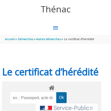
Aller au contenu
Aller au pied de page
Thénac
MENU
PRINCIPAL
Accueil
Démarches
Autres démarches
Le certificat d’hérédité
Le certificat d’hérédité