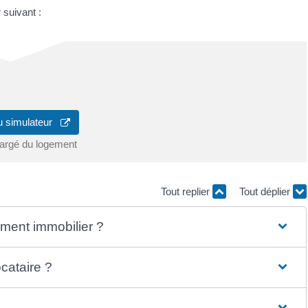
suivant :
u simulateur
hargé du logement
Tout replier
Tout déplier
sement immobilier ?
ocataire ?