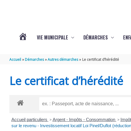
Aller au contenu
Aller au pied de page
VIE MUNICIPALE
DÉMARCHES
ENF
ACTUALITÉS
Accueil
Démarches
Autres démarches
Le certificat d’hérédité
DE
Le certificat d’hérédité
THÉNAC
Accueil particuliers
>
Argent - Impôts - Consommation
>
Impôt
sur le revenu - Investissement locatif Loi Pinel/Duflot (réductio