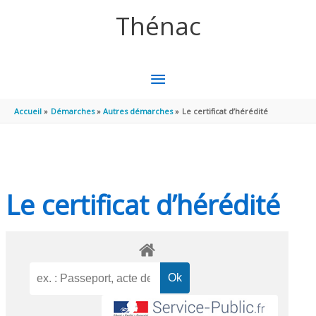
Aller au contenu
Aller au pied de page
Thénac
MENU
PRINCIPAL
Accueil
Démarches
Autres démarches
Le certificat d’hérédité
Le certificat d’hérédité