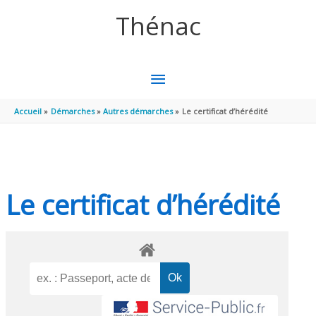
Aller au contenu
Aller au pied de page
Thénac
MENU
PRINCIPAL
Accueil
Démarches
Autres démarches
Le certificat d’hérédité
Le certificat d’hérédité