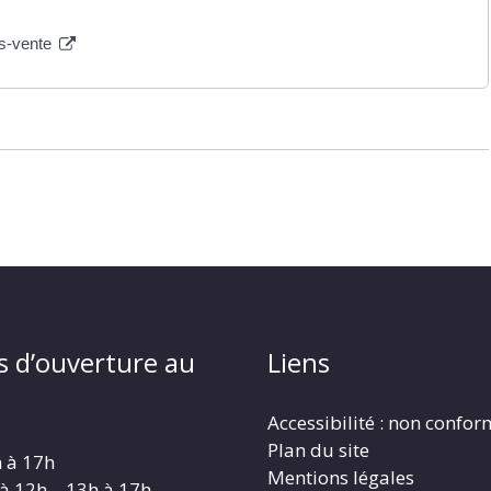
ès-vente
s d’ouverture au
Liens
Accessibilité : non confo
Plan du site
h à 17h
Mentions légales
 à 12h – 13h à 17h