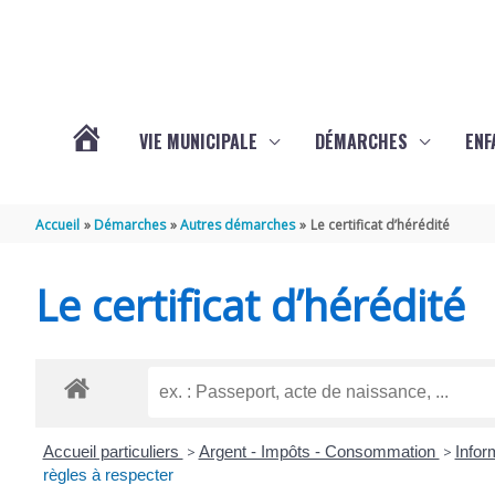
Aller au contenu
Aller au pied de page
VIE MUNICIPALE
DÉMARCHES
ENF
ACTUALITÉS
Accueil
Démarches
Autres démarches
Le certificat d’hérédité
DE
Le certificat d’hérédité
THÉNAC
Accueil particuliers
>
Argent - Impôts - Consommation
>
Infor
règles à respecter