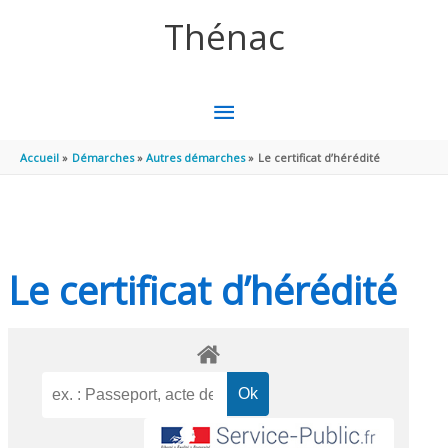
Aller au contenu
Aller au pied de page
Thénac
MENU
PRINCIPAL
Accueil
Démarches
Autres démarches
Le certificat d’hérédité
Le certificat d’hérédité