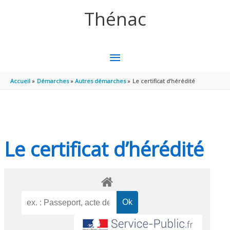
Aller au contenu
Aller au pied de page
Thénac
MENU
PRINCIPAL
Accueil
Démarches
Autres démarches
Le certificat d’hérédité
Le certificat d’hérédité