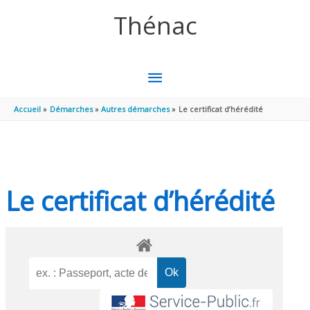
Aller au contenu
Aller au pied de page
Thénac
MENU
PRINCIPAL
Accueil
Démarches
Autres démarches
Le certificat d’hérédité
Le certificat d’hérédité