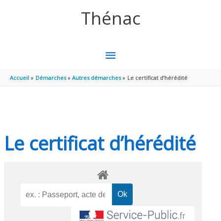
Aller au contenu
Aller au pied de page
Thénac
MENU
PRINCIPAL
Accueil
Démarches
Autres démarches
Le certificat d’hérédité
Le certificat d’hérédité