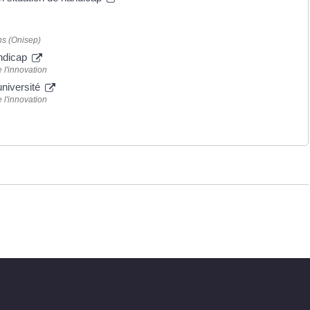
ns (Onisep)
andicap
 l'innovation
université
 l'innovation