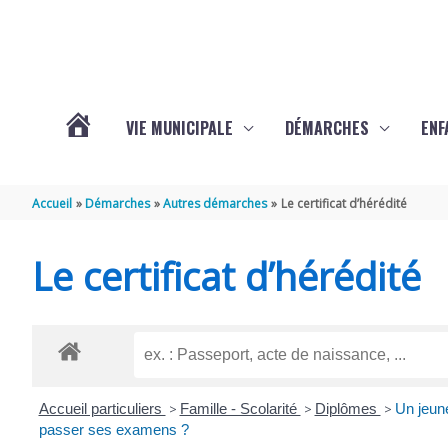
Aller au contenu
Aller au pied de page
VIE MUNICIPALE
DÉMARCHES
ENF
ACTUALITÉS
Accueil
Démarches
Autres démarches
Le certificat d’hérédité
DE
Le certificat d’hérédité
THÉNAC
Accueil particuliers
>
Famille - Scolarité
>
Diplômes
>
Un jeun
passer ses examens ?