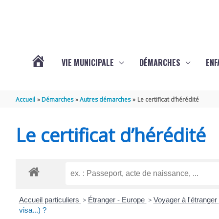
Aller au contenu
Aller au pied de page
VIE MUNICIPALE
DÉMARCHES
ENF
ACTUALITÉS
Accueil
Démarches
Autres démarches
Le certificat d’hérédité
DE
Le certificat d’hérédité
THÉNAC
Accueil particuliers
>
Étranger - Europe
>
Voyager à l'étranger
visa...) ?