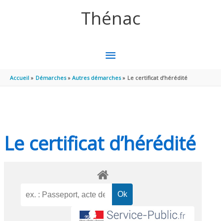
Aller au contenu
Aller au pied de page
Thénac
MENU
PRINCIPAL
Accueil
Démarches
Autres démarches
Le certificat d’hérédité
Le certificat d’hérédité