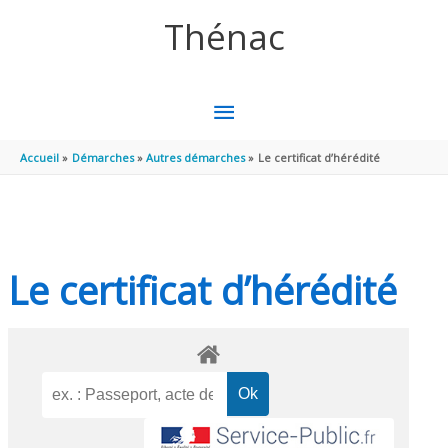
Aller au contenu
Aller au pied de page
Thénac
MENU
PRINCIPAL
Accueil
Démarches
Autres démarches
Le certificat d’hérédité
Le certificat d’hérédité