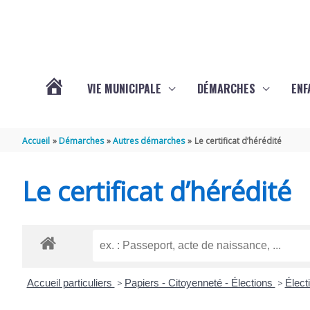
Aller au contenu
Aller au pied de page
VIE MUNICIPALE
DÉMARCHES
ENF
ACTUALITÉS
Accueil
Démarches
Autres démarches
Le certificat d’hérédité
DE
Le certificat d’hérédité
THÉNAC
Accueil particuliers
>
Papiers - Citoyenneté - Élections
>
Élect